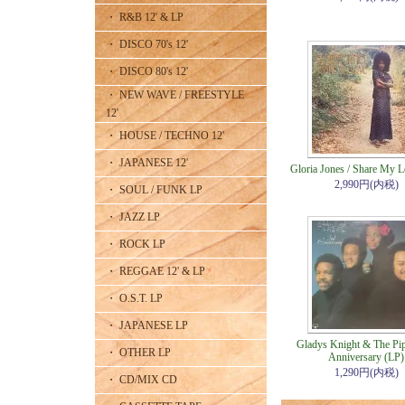
・ R&B 12' & LP
・ DISCO 70's 12'
・ DISCO 80's 12'
・ NEW WAVE / FREESTYLE
12'
・ HOUSE / TECHNO 12'
・ JAPANESE 12'
Gloria Jones / Share My 
2,990円(内税)
・ SOUL / FUNK LP
・ JAZZ LP
・ ROCK LP
・ REGGAE 12' & LP
・ O.S.T. LP
・ JAPANESE LP
Gladys Knight & The Pip
・ OTHER LP
Anniversary (LP)
1,290円(内税)
・ CD/MIX CD