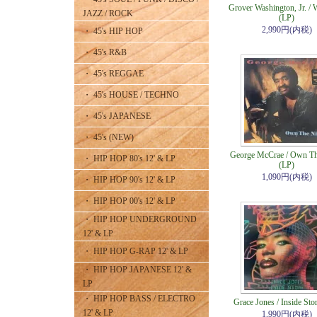
Grover Washington, Jr. / 
JAZZ / ROCK
(LP)
2,990円(内税)
・ 45's HIP HOP
・ 45's R&B
・ 45's REGGAE
・ 45's HOUSE / TECHNO
・ 45's JAPANESE
・ 45's (NEW)
George McCrae / Own Th
・ HIP HOP 80's 12' & LP
(LP)
1,090円(内税)
・ HIP HOP 90's 12' & LP
・ HIP HOP 00's 12' & LP
・ HIP HOP UNDERGROUND
12' & LP
・ HIP HOP G-RAP 12' & LP
・ HIP HOP JAPANESE 12' &
LP
・ HIP HOP BASS / ELECTRO
Grace Jones / Inside Sto
12' & LP
1,990円(内税)