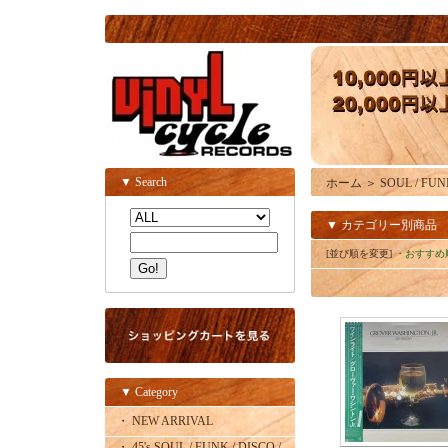
▼ Search
ホーム
＞
SOUL / FUN
▼ カテゴリー別商品
[並び順を変更]
・おすすめ
▼ Category
・ NEW ARRIVAL
・ 45's SOUL / FUNK / DISCO /