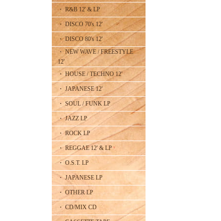
・ R&B 12' & LP
・ DISCO 70's 12'
・ DISCO 80's 12'
・ NEW WAVE / FREESTYLE
12'
・ HOUSE / TECHNO 12'
・ JAPANESE 12'
・ SOUL / FUNK LP
・ JAZZ LP
・ ROCK LP
・ REGGAE 12' & LP
・ O.S.T. LP
・ JAPANESE LP
・ OTHER LP
・ CD/MIX CD