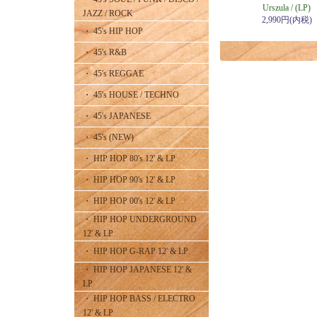
Urszula / (LP)
JAZZ / ROCK
2,990円(内税)
・ 45's HIP HOP
・ 45's R&B
・ 45's REGGAE
・ 45's HOUSE / TECHNO
・ 45's JAPANESE
・ 45's (NEW)
・ HIP HOP 80's 12' & LP
・ HIP HOP 90's 12' & LP
・ HIP HOP 00's 12' & LP
・ HIP HOP UNDERGROUND
12' & LP
・ HIP HOP G-RAP 12' & LP
・ HIP HOP JAPANESE 12' &
LP
・ HIP HOP BASS / ELECTRO
12' & LP