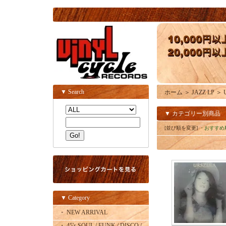
▼ Search
ホーム
＞
JAZZ LP
＞
▼ カテゴリー別商品
[並び順を変更]
・おすすめ
▼ Category
・ NEW ARRIVAL
・ 45's SOUL / FUNK / DISCO /