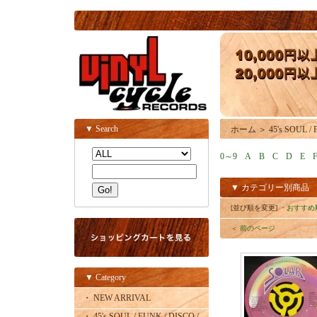
▼ Search
ホーム
＞
45's SOUL /
0～9
A
B
C
D
E
▼ カテゴリー別商品
[並び順を変更]
・おすすめ
＜ 前のページ
▼ Category
・ NEW ARRIVAL
・ 45's SOUL / FUNK / DISCO /