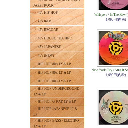
JAZZ / ROCK
・ 45's HIP HOP
Whispers / In The Raw (
1,090円(内税)
・ 45's R&B
・ 45's REGGAE
・ 45's HOUSE / TECHNO
・ 45's JAPANESE
・ 45's (NEW)
・ HIP HOP 80's 12' & LP
New York City / Ain't It So
・ HIP HOP 90's 12' & LP
1,090円(内税)
・ HIP HOP 00's 12' & LP
・ HIP HOP UNDERGROUND
12' & LP
・ HIP HOP G-RAP 12' & LP
・ HIP HOP JAPANESE 12' &
LP
・ HIP HOP BASS / ELECTRO
12' & LP