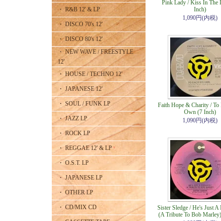
Pink Lady / Kiss In The 
・ R&B 12' & LP
Inch)
1,090円(内税)
・ DISCO 70's 12'
・ DISCO 80's 12'
・ NEW WAVE / FREESTYLE
12'
・ HOUSE / TECHNO 12'
・ JAPANESE 12'
・ SOUL / FUNK LP
Faith Hope & Charity / To
Own (7 Inch)
・ JAZZ LP
1,090円(内税)
・ ROCK LP
・ REGGAE 12' & LP
・ O.S.T. LP
・ JAPANESE LP
・ OTHER LP
・ CD/MIX CD
Sister Sledge / He's Just 
(A Tribute To Bob Marley)