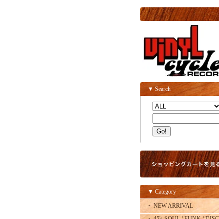
▼ Search
▼ Category
・ NEW ARRIVAL
・ 45's SOUL / FUNK / DISC