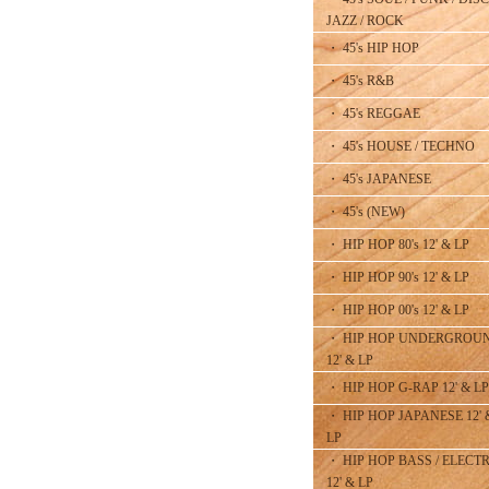
JAZZ / ROCK
・ 45's HIP HOP
・ 45's R&B
・ 45's REGGAE
・ 45's HOUSE / TECHNO
・ 45's JAPANESE
・ 45's (NEW)
・ HIP HOP 80's 12' & LP
・ HIP HOP 90's 12' & LP
・ HIP HOP 00's 12' & LP
・ HIP HOP UNDERGROU
12' & LP
・ HIP HOP G-RAP 12' & LP
・ HIP HOP JAPANESE 12' 
LP
・ HIP HOP BASS / ELECT
12' & LP