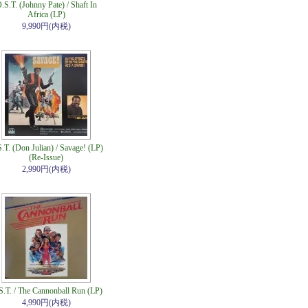
.S.T. (Johnny Pate) / Shaft In
Africa (LP)
9,990円(内税)
.T. (Don Julian) / Savage! (LP)
(Re-Issue)
2,990円(内税)
S.T. / The Cannonball Run (LP)
4,990円(内税)