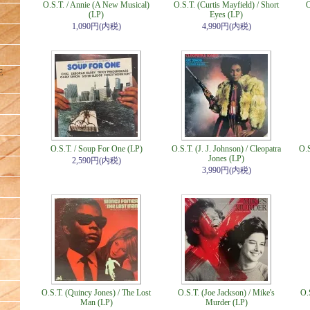
O.S.T. / Annie (A New Musical)
O.S.T. (Curtis Mayfield) / Short
O
(LP)
Eyes (LP)
1,090円(内税)
4,990円(内税)
E
O.S.T. / Soup For One (LP)
O.S.T. (J. J. Johnson) / Cleopatra
O.S
Jones (LP)
2,590円(内税)
3,990円(内税)
O.S.T. (Quincy Jones) / The Lost
O.S.T. (Joe Jackson) / Mike's
O.
Man (LP)
Murder (LP)