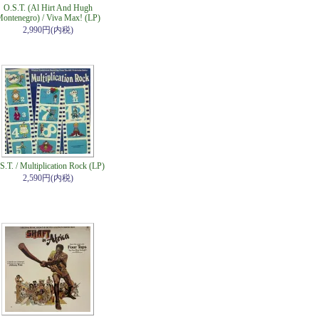
O.S.T. (Al Hirt And Hugh
ontenegro) / Viva Max! (LP)
2,990円(内税)
S.T. / Multiplication Rock (LP)
2,590円(内税)