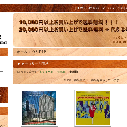
|
HOME
|
MY ACCOUNT
|
CONDITION
|
ホーム
＞
O.S.T. LP
▼ カテゴリー別商品
[並び順を変更]
・おすすめ順
・価格順
・新着順
全 [108] 商品中 [1-15] 商品を表示しています。
O /