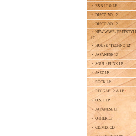
・ R&B 12' & LP
・ DISCO 70's 12'
・ DISCO 80's 12'
・ NEW WAVE / FREESTYL
12'
・ HOUSE / TECHNO 12'
・ JAPANESE 12'
・ SOUL / FUNK LP
・ JAZZ LP
・ ROCK LP
・ REGGAE 12' & LP
・ O.S.T. LP
・ JAPANESE LP
・ OTHER LP
・ CD/MIX CD