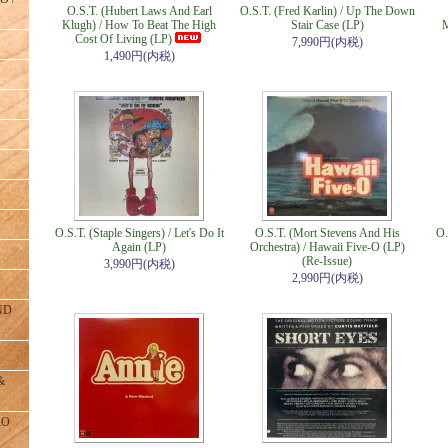
O.S.T. (Hubert Laws And Earl
O.S.T. (Fred Karlin) / Up The Down
Klugh) / How To Beat The High
Stair Case (LP)
M
Cost Of Living (LP)
7,990円(内税)
1,490円(内税)
O.S.T. (Staple Singers) / Let's Do It
O.S.T. (Mort Stevens And His
O.
Again (LP)
Orchestra) / Hawaii Five-O (LP)
(Re-Issue)
3,990円(内税)
2,990円(内税)
ND
&
RO