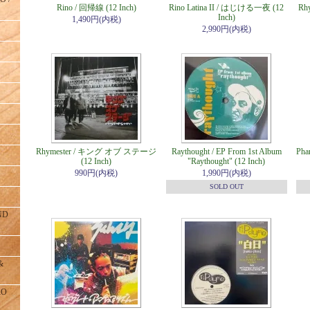
Rino / 回帰線 (12 Inch)
Rino Latina II / はじける一夜 (12
Rh
Inch)
1,490円(内税)
2,990円(内税)
Rhymester / キング オブ ステージ
Raythought / EP From 1st Album
Phar
(12 Inch)
"Raythought" (12 Inch)
990円(内税)
1,990円(内税)
SOLD OUT
ND
&
RO