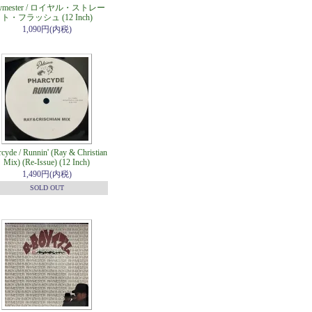
ymester / ロイヤル・ストレー
ト・フラッシュ (12 Inch)
1,090円(内税)
cyde / Runnin' (Ray & Christian
Mix) (Re-Issue) (12 Inch)
1,490円(内税)
SOLD OUT