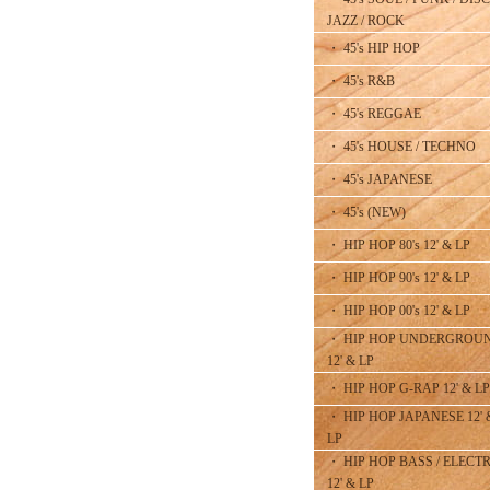
JAZZ / ROCK
・ 45's HIP HOP
・ 45's R&B
・ 45's REGGAE
・ 45's HOUSE / TECHNO
・ 45's JAPANESE
・ 45's (NEW)
・ HIP HOP 80's 12' & LP
・ HIP HOP 90's 12' & LP
・ HIP HOP 00's 12' & LP
・ HIP HOP UNDERGROU
12' & LP
・ HIP HOP G-RAP 12' & LP
・ HIP HOP JAPANESE 12' 
LP
・ HIP HOP BASS / ELECT
12' & LP