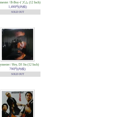
mester / B-Boyイズム (12 Inch)
1,490円(内税)
SOLD OUT
ymester / Hey, DJ Jin (12 Inch)
790円(内税)
SOLD OUT