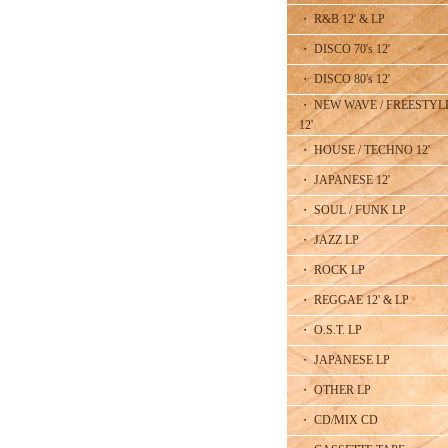
・ R&B 12' & LP
・ DISCO 70's 12'
・ DISCO 80's 12'
・ NEW WAVE / FREESTYL
12'
・ HOUSE / TECHNO 12'
・ JAPANESE 12'
・ SOUL / FUNK LP
・ JAZZ LP
・ ROCK LP
・ REGGAE 12' & LP
・ O.S.T. LP
・ JAPANESE LP
・ OTHER LP
・ CD/MIX CD