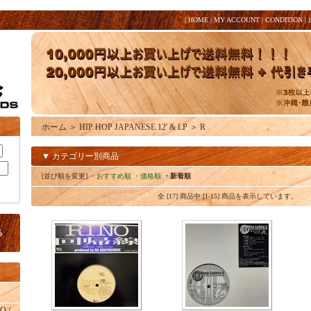
|
HOME
|
MY ACCOUNT
|
CONDITION
|
ホーム
＞
HIP HOP JAPANESE 12' & LP
＞
R
▼ カテゴリー別商品
[並び順を変更]
・おすすめ順
・価格順
・新着順
全 [17] 商品中 [1-15] 商品を表示しています。
O /