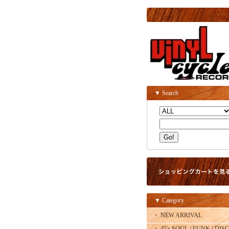
▼ Search
▼ Category
・ NEW ARRIVAL
・ 45's SOUL / FUNK / DISC