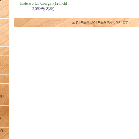
Underworld / Cowgirl (12 Inch)
2,590円(内税)
全 [1] 商品中 [1-1] 商品を表示しています。
ND
&
RO