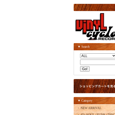
▼ Search
▼ Category
・ NEW ARRIVAL
・ 45's SOUL / FUNK / DISC