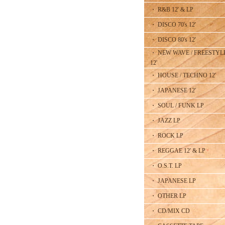
・ R&B 12' & LP
・ DISCO 70's 12'
・ DISCO 80's 12'
・ NEW WAVE / FREESTYL
12'
・ HOUSE / TECHNO 12'
・ JAPANESE 12'
・ SOUL / FUNK LP
・ JAZZ LP
・ ROCK LP
・ REGGAE 12' & LP
・ O.S.T. LP
・ JAPANESE LP
・ OTHER LP
・ CD/MIX CD