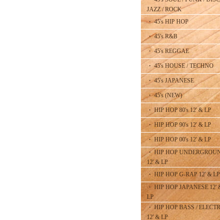
JAZZ / ROCK
・ 45's HIP HOP
・ 45's R&B
・ 45's REGGAE
・ 45's HOUSE / TECHNO
・ 45's JAPANESE
・ 45's (NEW)
・ HIP HOP 80's 12' & LP
・ HIP HOP 90's 12' & LP
・ HIP HOP 00's 12' & LP
・ HIP HOP UNDERGROU
12' & LP
・ HIP HOP G-RAP 12' & LP
・ HIP HOP JAPANESE 12' 
LP
・ HIP HOP BASS / ELECT
12' & LP