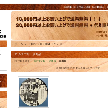
|
HOME
|
MY ACCOUNT
|
CONDITION
|
ホーム
＞
HOUSE / TECHNO 12'
＞
U
▼ カテゴリー別商品
[並び順を変更]
・おすすめ順
・価格順
・新着順
全 [1] 商品中 [1-1] 商品を表示しています。
O /