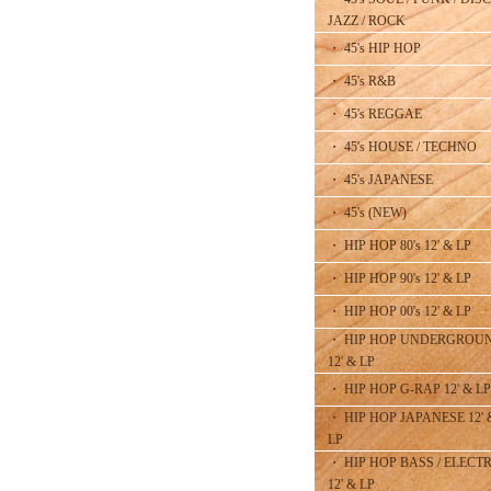
JAZZ / ROCK
・ 45's HIP HOP
・ 45's R&B
・ 45's REGGAE
・ 45's HOUSE / TECHNO
・ 45's JAPANESE
・ 45's (NEW)
・ HIP HOP 80's 12' & LP
・ HIP HOP 90's 12' & LP
・ HIP HOP 00's 12' & LP
・ HIP HOP UNDERGROU
12' & LP
・ HIP HOP G-RAP 12' & LP
・ HIP HOP JAPANESE 12' 
LP
・ HIP HOP BASS / ELECT
12' & LP