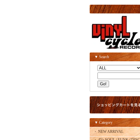
▼ Search
▼ Category
・ NEW ARRIVAL
・ 45's SOUL / FUNK / DISC