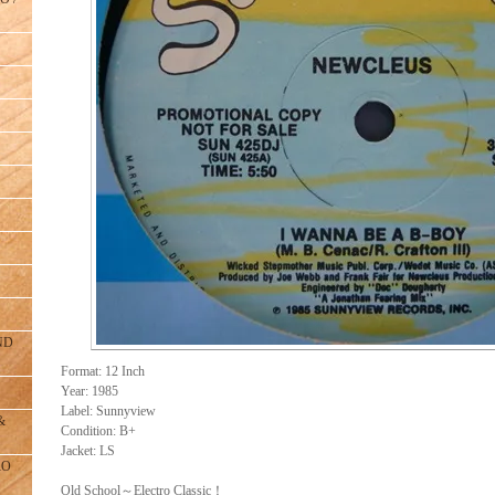
ND
Format: 12 Inch
Year: 1985
Label: Sunnyview
&
Condition: B+
Jacket: LS
RO
Old School～Electro Classic！