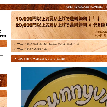
|
HOME
|
MY ACCOUNT
|
CONDITION
|
ホーム
＞
HIP HOP BASS / ELECTRO 12' & LP
＞
N
ホーム
＞
NEW ARRIVAL
▼ Newcleus / I Wanna Be A B-Boy (12 Inch)
O /