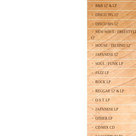
・ R&B 12' & LP
・ DISCO 70's 12'
・ DISCO 80's 12'
・ NEW WAVE / FREESTYL
12'
・ HOUSE / TECHNO 12'
・ JAPANESE 12'
・ SOUL / FUNK LP
・ JAZZ LP
・ ROCK LP
・ REGGAE 12' & LP
・ O.S.T. LP
・ JAPANESE LP
・ OTHER LP
・ CD/MIX CD