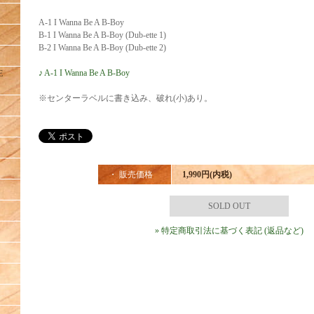
A-1 I Wanna Be A B-Boy
B-1 I Wanna Be A B-Boy (Dub-ette 1)
B-2 I Wanna Be A B-Boy (Dub-ette 2)
♪ A-1 I Wanna Be A B-Boy
E
※センターラベルに書き込み、破れ(小)あり。
・ 販売価格
1,990円(内税)
SOLD OUT
» 特定商取引法に基づく表記 (返品など)