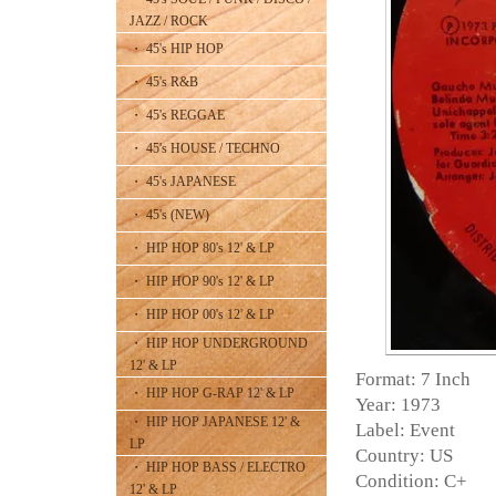
JAZZ / ROCK
・ 45's HIP HOP
・ 45's R&B
・ 45's REGGAE
・ 45's HOUSE / TECHNO
・ 45's JAPANESE
・ 45's (NEW)
・ HIP HOP 80's 12' & LP
・ HIP HOP 90's 12' & LP
・ HIP HOP 00's 12' & LP
・ HIP HOP UNDERGROUND
12' & LP
Format: 7 Inch
・ HIP HOP G-RAP 12' & LP
Year: 1973
・ HIP HOP JAPANESE 12' &
Label: Event
LP
Country: US
・ HIP HOP BASS / ELECTRO
Condition: C+
12' & LP