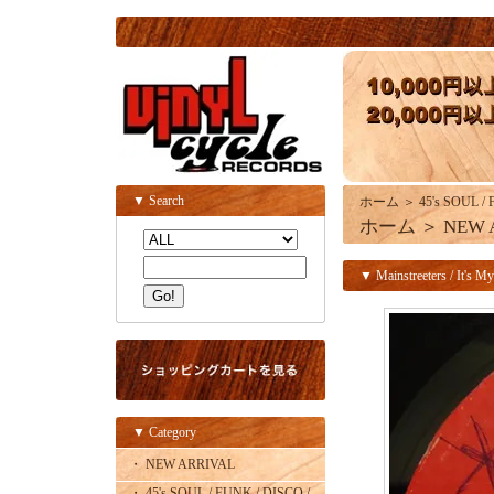
▼ Search
ホーム
＞
45's SOUL /
ホーム
＞
NEW 
▼ Mainstreeters / It's My
▼ Category
・ NEW ARRIVAL
・ 45's SOUL / FUNK / DISCO /