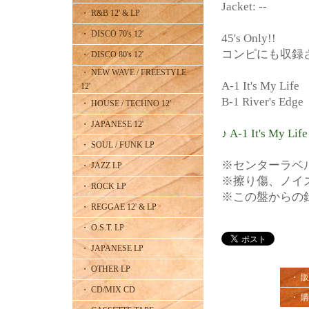
Jacket: --
・ R&B 12' & LP
・ DISCO 70's 12'
45's Only!!
コンピにも収録され
・ DISCO 80's 12'
・ NEW WAVE / FREESTYLE
A-1 It's My Life
12'
B-1 River's Edge
・ HOUSE / TECHNO 12'
・ JAPANESE 12'
♪ A-1 It's My Life
・ SOUL / FUNK LP
※センターラベ
・ JAZZ LP
※擦り傷、ノイ
・ ROCK LP
※この盤からの
・ REGGAE 12' & LP
・ O.S.T. LP
・ JAPANESE LP
・ OTHER LP
・ 
・ CD/MIX CD
・ 