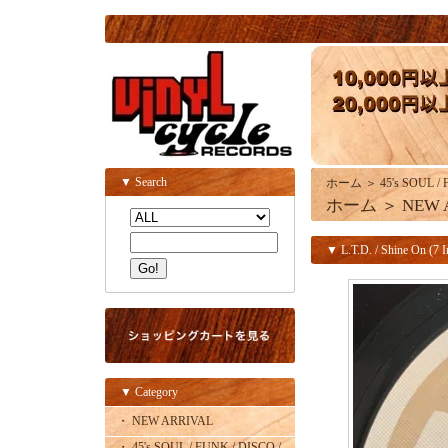
▼ Search
ホーム
＞
45's SOUL /
ホーム
＞
NEW 
▼ L.T.D. / Shine On (7 I
▼ Category
・ NEW ARRIVAL
・ 45's SOUL / FUNK / DISCO /