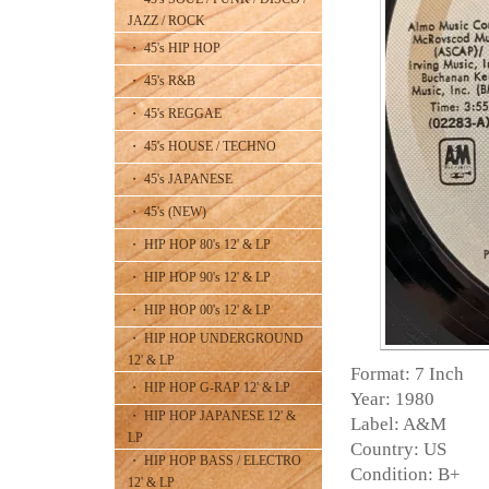
JAZZ / ROCK
・ 45's HIP HOP
・ 45's R&B
・ 45's REGGAE
・ 45's HOUSE / TECHNO
・ 45's JAPANESE
・ 45's (NEW)
・ HIP HOP 80's 12' & LP
・ HIP HOP 90's 12' & LP
・ HIP HOP 00's 12' & LP
・ HIP HOP UNDERGROUND
12' & LP
Format: 7 Inch
・ HIP HOP G-RAP 12' & LP
Year: 1980
・ HIP HOP JAPANESE 12' &
Label: A&M
LP
Country: US
・ HIP HOP BASS / ELECTRO
Condition: B+
12' & LP