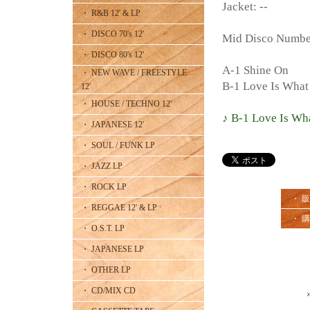
Jacket: --
・ R&B 12' & LP
・ DISCO 70's 12'
Mid Disco Numb
・ DISCO 80's 12'
A-1 Shine On
・ NEW WAVE / FREESTYLE
B-1 Love Is What
12'
・ HOUSE / TECHNO 12'
♪ B-1 Love Is Wh
・ JAPANESE 12'
・ SOUL / FUNK LP
・ JAZZ LP
・ ROCK LP
・ 
・ REGGAE 12' & LP
・ 
・ O.S.T. LP
・ JAPANESE LP
・ OTHER LP
・ CD/MIX CD