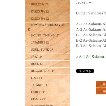
Jacket: --
・ R&B 12' & LP
・ DISCO 70's 12'
Luther Vandross
・ DISCO 80's 12'
A-1 As-Salaam-A
・ NEW WAVE / FREESTYLE
A-2 As-Salaam-A
12'
B-1 As-Salaam-Al
・ HOUSE / TECHNO 12'
B-2 As-Salaam-Al
・ JAPANESE 12'
B-3 As-Salaam-Al
・ SOUL / FUNK LP
♪ A-1 As-Salaam-
・ JAZZ LP
・ ROCK LP
・ REGGAE 12' & LP
・ O.S.T. LP
・ 
・ JAPANESE LP
・ 
・ OTHER LP
・ CD/MIX CD