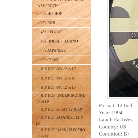
JAZZ / ROCK
・ 45's HIP HOP
・ 45's R&B
・ 45's REGGAE
・ 45's HOUSE / TECHNO
・ 45's JAPANESE
・ 45's (NEW)
・ HIP HOP 80's 12' & LP
・ HIP HOP 90's 12' & LP
・ HIP HOP 00's 12' & LP
・ HIP HOP UNDERGROUND
12' & LP
Format: 12 Inch
・ HIP HOP G-RAP 12' & LP
Year: 1994
・ HIP HOP JAPANESE 12' &
Label: EastWest
LP
Country: US
・ HIP HOP BASS / ELECTRO
Condition: B+
12' & LP