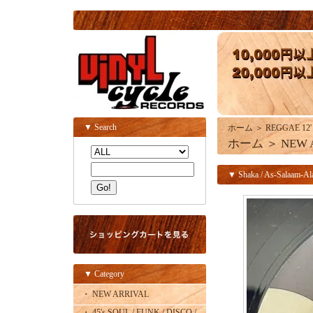
▼ Search
ホーム
＞
REGGAE 12'
ホーム
＞
NEW 
▼ Shaka / As-Salaam-Ala
▼ Category
・ NEW ARRIVAL
・ 45's SOUL / FUNK / DISCO /