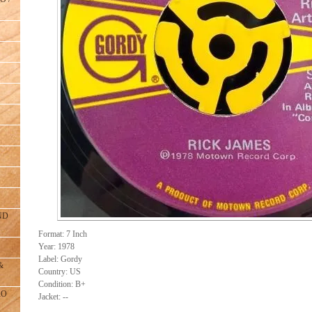
ND
Format: 7 Inch
Year: 1978
Label: Gordy
&
Country: US
Condition: B+
RO
Jacket: --