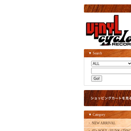
▼ Search
▼ Category
・ NEW ARRIVAL
・ 45's SOUL / FUNK / DISC