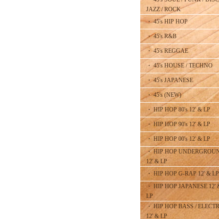
JAZZ / ROCK
・ 45's HIP HOP
・ 45's R&B
・ 45's REGGAE
・ 45's HOUSE / TECHNO
・ 45's JAPANESE
・ 45's (NEW)
・ HIP HOP 80's 12' & LP
・ HIP HOP 90's 12' & LP
・ HIP HOP 00's 12' & LP
・ HIP HOP UNDERGROU
12' & LP
・ HIP HOP G-RAP 12' & LP
・ HIP HOP JAPANESE 12' 
LP
・ HIP HOP BASS / ELECT
12' & LP