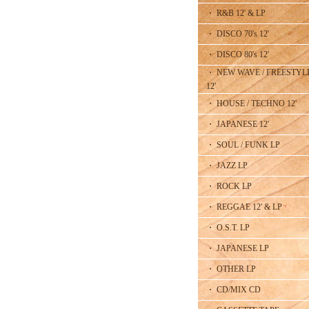
・ R&B 12' & LP
・ DISCO 70's 12'
・ DISCO 80's 12'
・ NEW WAVE / FREESTYL
12'
・ HOUSE / TECHNO 12'
・ JAPANESE 12'
・ SOUL / FUNK LP
・ JAZZ LP
・ ROCK LP
・ REGGAE 12' & LP
・ O.S.T. LP
・ JAPANESE LP
・ OTHER LP
・ CD/MIX CD