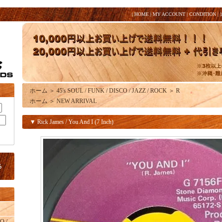
|
HOME
|
MY ACCOUNT
|
CONDITION
|
ホーム
＞
45's SOUL / FUNK / DISCO / JAZZ / ROCK
＞
R
ホーム
＞
NEW ARRIVAL
▼ Rick James / You And I (7 Inch)
O /