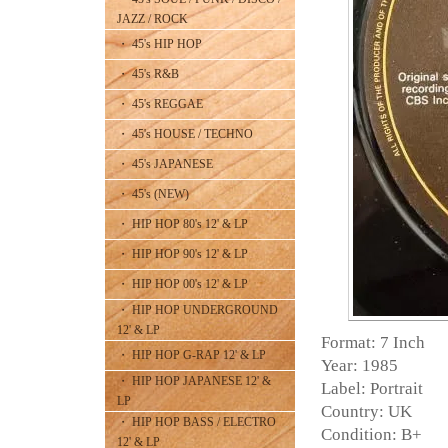
JAZZ / ROCK
・ 45's HIP HOP
・ 45's R&B
・ 45's REGGAE
・ 45's HOUSE / TECHNO
・ 45's JAPANESE
・ 45's (NEW)
・ HIP HOP 80's 12' & LP
・ HIP HOP 90's 12' & LP
・ HIP HOP 00's 12' & LP
・ HIP HOP UNDERGROUND
12' & LP
Format: 7 Inch
・ HIP HOP G-RAP 12' & LP
Year: 1985
・ HIP HOP JAPANESE 12' &
Label: Portrait
LP
Country: UK
・ HIP HOP BASS / ELECTRO
Condition: B+
12' & LP