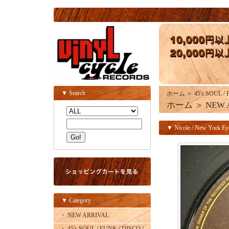
▼ Search
ホーム
＞
45's SOUL /
ホーム
＞
NEW 
▼ Nicole / New York Eye
▼ Category
・ NEW ARRIVAL
・ 45's SOUL / FUNK / DISCO /