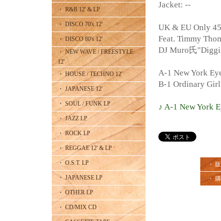
Jacket: --
・ R&B 12' & LP
・ DISCO 70's 12'
UK & EU Only 45
Feat. Timmy Tho
・ DISCO 80's 12'
DJ Muro氏"Diggi
・ NEW WAVE / FREESTYLE
12'
A-1 New York Ey
・ HOUSE / TECHNO 12'
B-1 Ordinary Girl
・ JAPANESE 12'
・ SOUL / FUNK LP
♪ A-1 New York E
・ JAZZ LP
・ ROCK LP
・ REGGAE 12' & LP
・ O.S.T. LP
・ 
・ JAPANESE LP
・ 
・ OTHER LP
・ CD/MIX CD