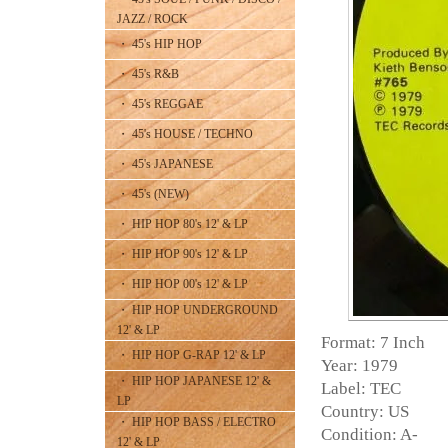
JAZZ / ROCK
・ 45's HIP HOP
・ 45's R&B
・ 45's REGGAE
・ 45's HOUSE / TECHNO
・ 45's JAPANESE
・ 45's (NEW)
・ HIP HOP 80's 12' & LP
・ HIP HOP 90's 12' & LP
・ HIP HOP 00's 12' & LP
・ HIP HOP UNDERGROUND
12' & LP
Format: 7 Inch
・ HIP HOP G-RAP 12' & LP
Year: 1979
・ HIP HOP JAPANESE 12' &
Label: TEC
LP
Country: US
・ HIP HOP BASS / ELECTRO
Condition: A-
12' & LP