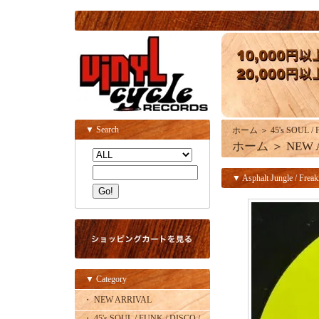
▼ Search
ホーム
＞
45's SOUL /
ホーム
＞
NEW 
▼ Asphalt Jungle / Freak
▼ Category
・ NEW ARRIVAL
・ 45's SOUL / FUNK / DISCO /