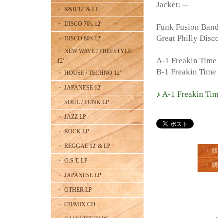
Jacket: --
・ R&B 12' & LP
・ DISCO 70's 12'
Funk Fusion 
Great Philly Disc
・ DISCO 80's 12'
・ NEW WAVE / FREESTYLE
A-1 Freakin Time 
12'
B-1 Freakin Time 
・ HOUSE / TECHNO 12'
・ JAPANESE 12'
♪ A-1 Freakin Tim
・ SOUL / FUNK LP
・ JAZZ LP
・ ROCK LP
・ REGGAE 12' & LP
・ 
・ O.S.T. LP
・ 
・ JAPANESE LP
・ OTHER LP
・ CD/MIX CD