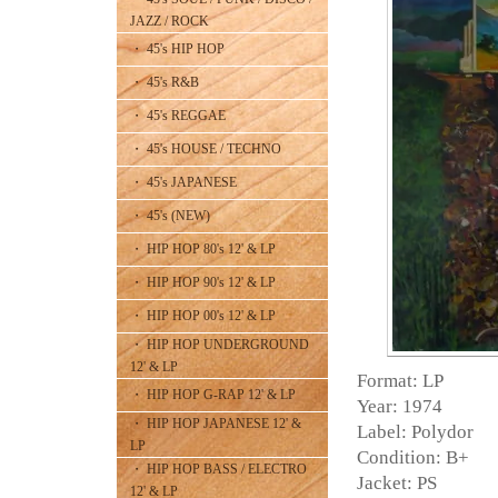
JAZZ / ROCK
・ 45's HIP HOP
・ 45's R&B
・ 45's REGGAE
・ 45's HOUSE / TECHNO
・ 45's JAPANESE
・ 45's (NEW)
・ HIP HOP 80's 12' & LP
・ HIP HOP 90's 12' & LP
・ HIP HOP 00's 12' & LP
・ HIP HOP UNDERGROUND
12' & LP
Format: LP
・ HIP HOP G-RAP 12' & LP
Year: 1974
・ HIP HOP JAPANESE 12' &
Label: Polydor
LP
Condition: B+
・ HIP HOP BASS / ELECTRO
Jacket: PS
12' & LP