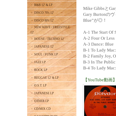
・ R&B 12' & LP
Mike GibbsとG
・ DISCO 70's 12'
Gary Burton
Blue”が◎！
・ DISCO 80's 12'
・ NEW WAVE / FREESTYLE
A-1 The Start Of 
12'
A-2 Four Or Less
・ HOUSE / TECHNO 12'
A-3 Dance: Blue
・ JAPANESE 12'
B-1 To Lady Mac
・ SOUL / FUNK LP
B-2 Family Joy, 
B-3 In The Public 
・ JAZZ LP
B-4 To Lady Mac:
・ ROCK LP
・ REGGAE 12' & LP
【YouTube動画】D
・ O.S.T. LP
・ JAPANESE LP
・ OTHER LP
・ CD/MIX CD