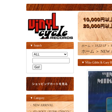
▼ Search
ホーム
＞
JAZZ LP
＞
ホーム
＞
NEW 
▼ Mike Gibbs & Gary Burt
▼ Category
・ NEW ARRIVAL
・ 45's SOUL / FUNK / DISCO /