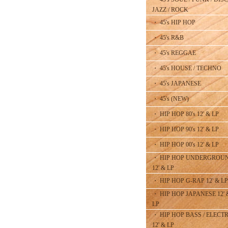
JAZZ / ROCK
・ 45's HIP HOP
・ 45's R&B
・ 45's REGGAE
・ 45's HOUSE / TECHNO
・ 45's JAPANESE
・ 45's (NEW)
・ HIP HOP 80's 12' & LP
・ HIP HOP 90's 12' & LP
・ HIP HOP 00's 12' & LP
・ HIP HOP UNDERGROU
12' & LP
・ HIP HOP G-RAP 12' & LP
・ HIP HOP JAPANESE 12' 
LP
・ HIP HOP BASS / ELECT
12' & LP