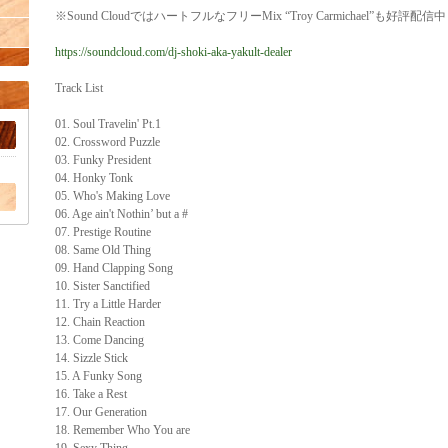
※Sound CloudではハートフルなフリーMix “Troy Carmichael”も好評配信
https://soundcloud.com/dj-shoki-aka-yakult-dealer
Track List
01. Soul Travelin' Pt.1
02. Crossword Puzzle
03. Funky President
04. Honky Tonk
05. Who's Making Love
06. Age ain't Nothin’ but a #
07. Prestige Routine
08. Same Old Thing
09. Hand Clapping Song
10. Sister Sanctified
11. Try a Little Harder
12. Chain Reaction
13. Come Dancing
14. Sizzle Stick
15. A Funky Song
16. Take a Rest
17. Our Generation
18. Remember Who You are