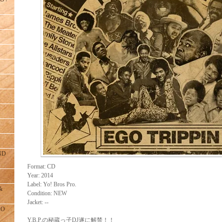
ND
Format: CD
Year: 2014
Label: Yo! Bros Pro.
&
Condition: NEW
Jacket: --
RO
Y.B.P.の秘蔵っ子DJ遂に解禁！！