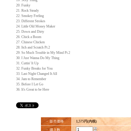
19. Sexy Thing
20. Funky
21. Rock Steady
22. Smokey Feeling
23. Different Strokes
24. Little Old Money Maker
25. Down and Dirty
26. Chick a Boom
27. Chinese Chicken
28. Itch and Scratch Pt.2
29. So Much Trouble in My Mind Pt.2
30. I Just Wanna Do My Thing
31. Cuttin' It Up
32. Funky Breaks for You
33. Last Night Changed It All
34. Jam to Remember
35. Before I Let Go
36. It's Great to be Here
・ 販売価格
1,575円(内税)
・ 購入数