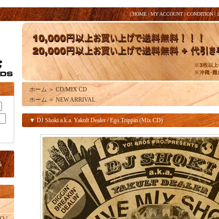
|
HOME
|
MY ACCOUNT
|
CONDITION
|
ホーム
＞
CD/MIX CD
ホーム
＞
NEW ARRIVAL
▼ DJ Shoki a.k.a. Yakult Dealer / Ego Trippin (Mix CD)
O /