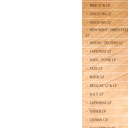
・ R&B 12' & LP
・ DISCO 70's 12'
・ DISCO 80's 12'
・ NEW WAVE / FREESTYL
12'
・ HOUSE / TECHNO 12'
・ JAPANESE 12'
・ SOUL / FUNK LP
・ JAZZ LP
・ ROCK LP
・ REGGAE 12' & LP
・ O.S.T. LP
・ JAPANESE LP
・ OTHER LP
・ CD/MIX CD