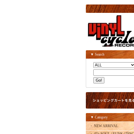
▼ Search
▼ Category
・ NEW ARRIVAL
・ 45's SOUL / FUNK / DISC