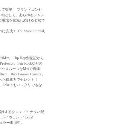
erが満を持して登場！ ブランドコンセ
opを軸として、あらゆるジャン
に現場を意識し続ける姿勢で
！ Yo! Made it Proud,
ix。 Hip Hop創世記から
ofessor、Pete Rockなどの
枚使いやスムースなMixで再構
、Rare Groove Classics、
で培った構成力でセレクト！
のは、Jokeでもハッタリでもな
shにお届けするクロくてイナタい配
lyイヴェント"Extra!
にレギュラー出演中。