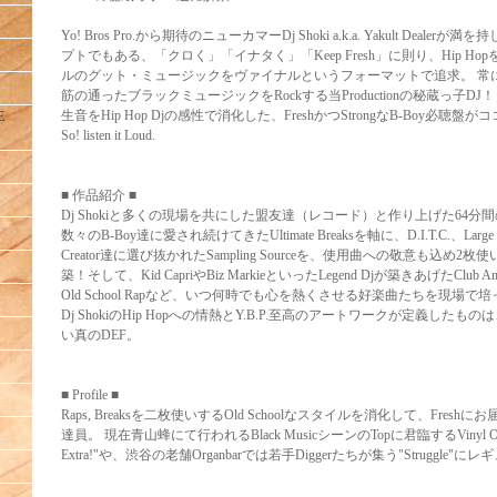
Yo! Bros Pro.から期待のニューカマーDj Shoki a.k.a. Yakult Deal
プトでもある、「クロく」「イナタく」「Keep Fresh」に則り、Hip H
ルのグット・ミュージックをヴァイナルというフォーマットで追求。 常
筋の通ったブラックミュージックをRockする当Productionの秘蔵っ子DJ！
生音をHip Hop Djの感性で消化した、FreshかつStrongなB-Boy必聴盤がココに完成
E
So! listen it Loud.
■ 作品紹介 ■
Dj Shokiと多くの現場を共にした盟友達（レコード）と作り上げた64分間のM
数々のB-Boy達に愛され続けてきたUltimate Breaksを軸に、D.I.T.C.、Large Pr
Creator達に選び抜かれたSampling Sourceを、使用曲への敬意も込め2
築！そして、Kid CapriやBiz MarkieといったLegend Djが築きあげたClub Anthem
Old School Rapなど、いつ何時でも心を熱くさせる好楽曲たちを現場
Dj ShokiのHip Hopへの情熱とY.B.P.至高のアートワークが定義したも
い真のDEF。
■ Profile ■
Raps, Breaksを二枚使いするOld Schoolなスタイルを消化して、Fre
達員。 現在青山蜂にて行われるBlack MusicシーンのTopに君臨するVinyl On
Extra!"や、渋谷の老舗Organbarでは若手Diggerたちが集う"Struggle"